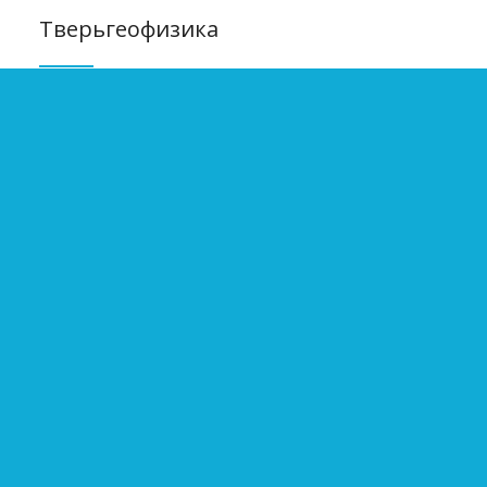
Тверьгеофизика
Открытое акционерное общество Научно-
производственный центр по геофизическим работам в
скважинах (ОАО «НПЦ «Тверьгеофизика») имеет 40-
летний опыт научно-производственных работ в
геофизике.
Тверьгеофизика