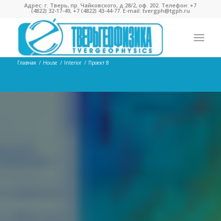
Адрес: г. Тверь, пр. Чайковского, д.28/2, оф. 202. Телефон:
+7
(4822) 32-17-49
,
+7 (4822) 43-44-77
. E-mail:
tvergph@tgph.ru
Главная
/
House
/
Interior
/
Проект 8